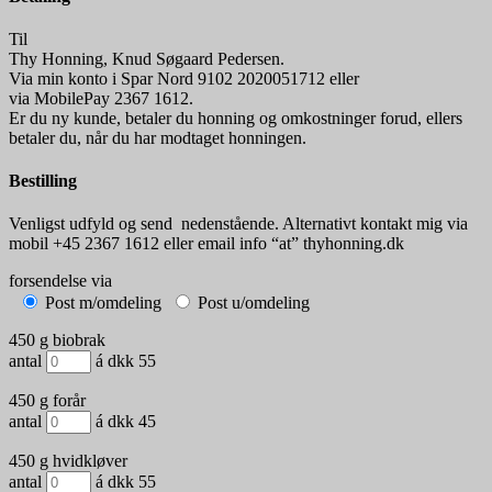
Til
Thy Honning, Knud Søgaard Pedersen.
Via min konto i Spar Nord 9102 2020051712 eller
via MobilePay 2367 1612.
Er du ny kunde, betaler du honning og omkostninger forud, ellers
betaler du, når du har modtaget honningen.
Bestilling
Venligst udfyld og send nedenstående. Alternativt kontakt mig via
mobil +45 2367 1612 eller email info “at” thyhonning.dk
forsendelse via
Post m/omdeling
Post u/omdeling
450 g biobrak
antal
á dkk 55
450 g forår
antal
á dkk 45
450 g hvidkløver
antal
á dkk 55