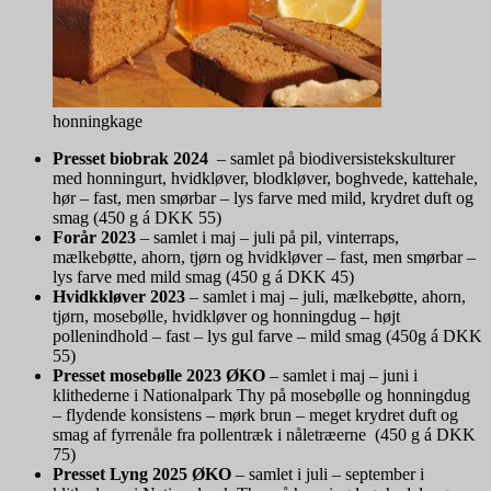
honningkage
Presset biobrak 2024
– samlet på biodiversistekskulturer
med honningurt, hvidkløver, blodkløver, boghvede, kattehale,
hør – fast, men smørbar – lys farve med mild, krydret duft og
smag (450 g á DKK 55)
Forår 2023
– samlet i maj – juli på pil, vinterraps,
mælkebøtte, ahorn, tjørn og hvidkløver – fast, men smørbar –
lys farve med mild smag (450 g á DKK 45)
Hvidkkløver 2023
– samlet i maj – juli, mælkebøtte, ahorn,
tjørn, mosebølle, hvidkløver og honningdug – højt
pollenindhold – fast – lys gul farve – mild smag (450g á DKK
55)
Presset mosebølle 2023
ØKO
– samlet i maj – juni i
klithederne i Nationalpark Thy på mosebølle og honningdug
– flydende konsistens – mørk brun – meget krydret duft og
smag af fyrrenåle fra pollentræk i nåletræerne (450 g á DKK
75)
Presset Lyng 2025 ØKO
– samlet i juli – september i