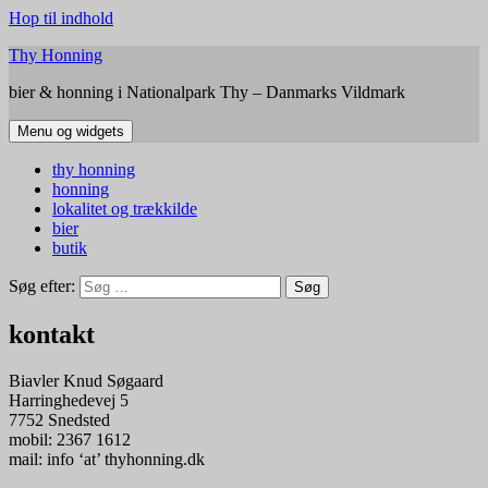
Hop til indhold
Thy Honning
bier & honning i Nationalpark Thy – Danmarks Vildmark
Menu og widgets
thy honning
honning
lokalitet og trækkilde
bier
butik
Søg efter:
kontakt
Biavler Knud Søgaard
Harringhedevej 5
7752 Snedsted
mobil: 2367 1612
mail: info ‘at’ thyhonning.dk