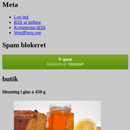
Meta
Log ind
RSS
af indlæg
Kommentar-
RSS
WordPress.org
Spam blokeret
0 spam
blokeret af
Akismet
butik
Honning i glas á 450 g