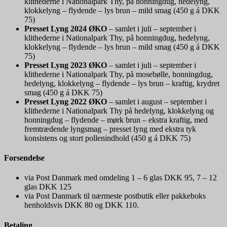
klithederne i Nationalpark Thy, på honningdug, hedelyng,
klokkelyng – flydende – lys brun – mild smag (450 g á DKK
75)
Presset Lyng 2024 ØKO
– samlet i juli – september i
klithederne i Nationalpark Thy, på honningdug, hedelyng,
klokkelyng – flydende – lys brun – mild smag (450 g á DKK
75)
Presset Lyng 2023 ØKO
– samlet i juli – september i
klithederne i Nationalpark Thy, på mosebølle, honningdug,
hedelyng, klokkelyng – flydende – lys brun – kraftig, krydret
smag (450 g á DKK 75)
Presset Lyng 2022 ØKO
– samlet i august – september i
klithederne i Nationalpark Thy på hedelyng, klokkelyng og
honningdug – flydende – mørk brun – ekstra kraftig, med
fremtrædende lyngsmag – presset lyng med ekstra tyk
konsistens og stort pollenindhold (450 g á DKK 75)
Forsendelse
via Post Danmark med omdeling 1 – 6 glas DKK 95, 7 – 12
glas DKK 125
via Post Danmark til nærmeste postbutik eller pakkeboks
henholdsvis DKK 80 og DKK 110.
Betaling